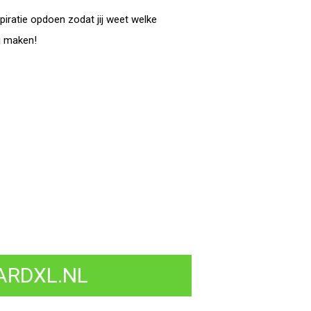
piratie opdoen zodat jij weet welke
j maken!
ARDXL.NL