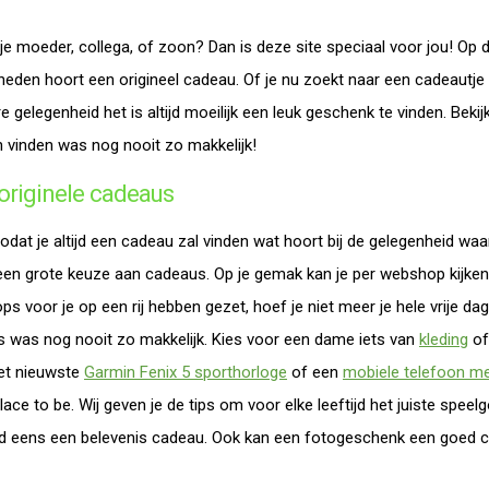
je moeder, collega, of zoon? Dan is deze site speciaal voor jou! Op de
enheden hoort een origineel cadeau. Of je nu zoekt naar een cadeautje 
 gelegenheid het is altijd moeilijk een leuk geschenk te vinden. Beki
 vinden was nog nooit zo makkelijk!
originele cadeaus
dat je altijd een cadeau zal vinden wat hoort bij de gelegenheid waa
een grote keuze aan cadeaus. Op je gemak kan je per webshop kijken
ops voor je op een rij hebben gezet, hoef je niet meer je hele vrije d
 was nog nooit zo makkelijk. Kies voor een dame iets van
kleding
o
 Het nieuwste
Garmin Fenix 5 sporthorloge
of een
mobiele telefoon m
lace to be. Wij geven je de tips om voor elke leeftijd het juiste spe
d eens een belevenis cadeau. Ook kan een fotogeschenk een goed cad